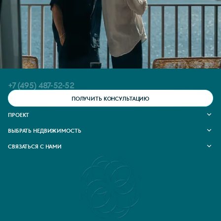
+7 (495) 487-52-52
ПОЛУЧИТЬ КОНСУЛЬТАЦИЮ
ПРОЕКТ
О проекте
ВЫБРАТЬ НЕДВИЖИМОСТЬ
Новости
Команда
Апартаменты
СВЯЗАТЬСЯ С НАМИ
Документы
Акции
Контакты
Способы покупки
Telegram
Ход строительства
Отделка
MAX
Инвесторам
VK