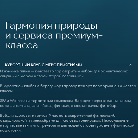
Гармония природы
и сервиса премиум-
класса
КУРОРТНЫЙ КЛУБ С МЕРОПРИЯТИЯМИ
Изюминка пляжа — кинотеатр под открытым небом для романтических
свиданий с морем и своей второй половинкой.
В курортном клубе на берегу моря проводятся арт-перформансы и мастер-
классы.
SPA и Wellness на территории комплекса. Вас ждут ледяные ванны, хамам,
соляная комната, альпийская, финская, японская сауны, фитобар.
Всё для здоровья и тонуса. У нас есть современный фитнес-клуб
с кардиозоной и тренажёрами для силовых тренировок. Персональные
и групповые занятия с тренерами для людей с любым уровнем физической
подготовки.