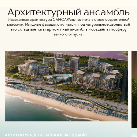
Архитектурный ансамбль
Изысканная архитектура САНСАРА выполнена в стиле современной
классики. Изящные фасады, стилизация под натуральное дерево, всё
это складывается в гармоничный ансамбль и создаёт атмосферу
вечного отпуска.
АРХИТЕКТУРА, ВПИСАННАЯ В ЛАНДШАФТ
ЗА