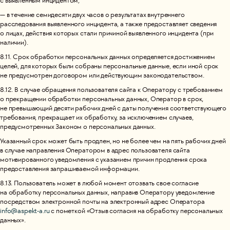
с выявленным инцидентом;
— в течение семидесяти двух часов о результатах внутреннего
расследования выявленного инцидента, а также предоставляет сведения
о лицах, действия которых стали причиной выявленного инцидента (при
наличии).
8.11. Срок обработки персональных данных определяется достижением
целей, для которых были собраны персональные данные, если иной срок
не предусмотрен договором или действующим законодательством.
8.12. В случае обращения пользователя сайта к Оператору с требованием
о прекращении обработки персональных данных, Оператор в срок,
не превышающий десяти рабочих дней с даты получения соответствующего
требования, прекращает их обработку, за исключением случаев,
предусмотренных Законом о персональных данных.
Указанный срок может быть продлен, но не более чем на пять рабочих дней
в случае направления Оператором в адрес пользователя сайта
мотивированного уведомления с указанием причин продления срока
предоставления запрашиваемой информации.
8.13. Пользователь может в любой момент отозвать свое согласие
на обработку персональных данных, направив Оператору уведомление
посредством электронной почты на электронный адрес Оператора
info@aspekt-a.ru
с пометкой «Отзыв согласия на обработку персональных
данных».